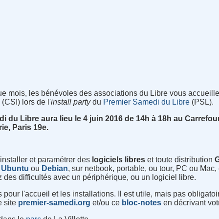
 mois, les bénévoles des associations du Libre vous accueill
(CSI) lors de l'
install party
du
Premier Samedi du Libre
(PSL).
di du Libre aura lieu le 4 juin 2016 de 14h à 18h au
Carrefou
ie, Paris 19e.
 installer et paramétrer des
logiciels
libres
et toute distribution
,
Ubuntu
ou
Debian
, sur netbook, portable, ou tour, PC ou Mac,
des difficultés avec un périphérique, ou un logiciel libre.
our l'accueil et les installations. Il est utile, mais pas obligat
e site
premier-samedi.org
et/ou ce
bloc-notes
en décrivant votr