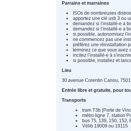
Parrains et marraines
ISOs de nombreuses distros 
apportez une clé usb 3 ou un
demandez si l'installé-e a b
demandez si l'installé-e a
si possible, autonomisez l'ins
ne commencez pas une inst
préférez une réinstallation 
terminez ce que vous avez 
incitez l'installé-e à s'inscr
si possible, installez et lance
Lieu
30 avenue Corentin Cariou, 75019 
Entrée libre et gratuite, pour to
Transports
tram T3b (Porte de Vinc
métro ligne 7, station P
bus 75, 139, 150, 152,
Vélib 19009 ou 19115