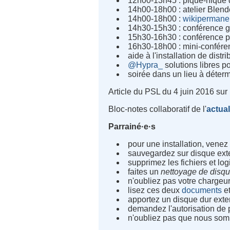
12h00-13h45 : pique-nique 
14h00-18h00 : atelier Blen
14h00-18h00 :
wikiperman
14h30-15h30 : conférence g
15h30-16h30 : conférence p
16h30-18h00 : mini-conféren
aide à l'installation de distr
@Hypra_
solutions libres p
soirée dans un lieu à déter
Article du PSL du 4 juin 2016 sur 
Bloc-notes collaboratif de l'
actual
Parrainé·e·s
pour une installation, vene
sauvegardez sur disque exte
supprimez les fichiers et log
faites un
nettoyage de disq
n'oubliez pas votre chargeur
lisez ces deux
documents
et
apportez un disque dur exte
demandez l'autorisation de
n'oubliez pas que nous som