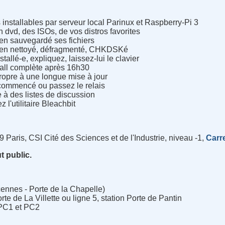
installables par serveur local Parinux et Raspberry-Pi 3
 dvd, des ISOs, de vos distros favorites
ien sauvegardé ses fichiers
 bien nettoyé, défragmenté, CHKDSKé
tallé-e, expliquez, laissez-lui le clavier
all complète après 16h30
propre à une longue mise à jour
commencé ou passez le relais
ire à des listes de discussion
z l'utilitaire Bleachbit
Paris, CSI Cité des Sciences et de l'Industrie, niveau -1,
Carr
ut public.
ennes - Porte de la Chapelle)
orte de La Villette ou ligne 5, station Porte de Pantin
 PC1 et PC2