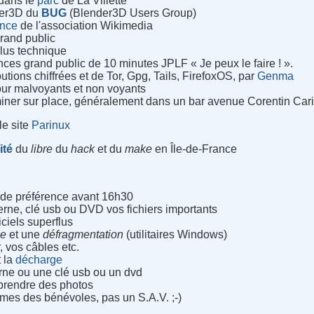
dans le
parc
de La Villette
der3D du
BUG
(Blender3D Users Group)
ence
de l'association Wikimedia
rand public
lus technique
ces grand public de 10 minutes JPLF « Je peux le faire ! ».
ibutions chiffrées et de Tor, Gpg, Tails, FirefoxOS, par
Genma
our malvoyants et non voyants
miner sur place, généralement dans un bar avenue Corentin Car
le site
Parinux
ité
du
libre
du
hack
et du
make
en Île-de-France
z de préférence avant 16h30
rne, clé usb ou DVD vos fichiers importants
iciels superflus
ue
et une
défragmentation
(utilitaires Windows)
, vos câbles etc.
 la
décharge
rne ou une clé usb ou un dvd
 prendre des photos
mes des bénévoles, pas un S.A.V. ;-)