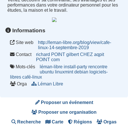
performances dans votre ordinateur personnel pour les
études, la maison et le travail.
Informations
Site web
http://leman-libre.org/blog/view/cafe-
linux-14-septembre-2019
Contact
richard POINT gilbert CHEZ aqpit
POINT com
Mots-clés
léman-libre
install-party
rencontre
ubuntu
linuxmint
debian
logiciels-
libres
café-linux
Orga
Léman Libre
Proposer un événement
Proposer une organisation
Recherche
Carte
Régions
Orgas