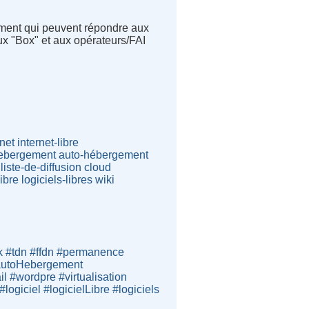
ment qui peuvent répondre aux
aux "Box" et aux opérateurs/FAI
rnet
internet-libre
ebergement
auto-hébergement
liste-de-diffusion
cloud
libre
logiciels-libres
wiki
k #tdn #ffdn #permanence
e #autoHebergement
 #wordpre #virtualisation
giciel #logicielLibre #logiciels