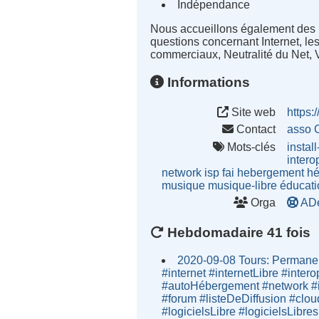
Indépendance
Nous accueillons également des 
questions concernant Internet, le
commerciaux, Neutralité du Net, Vi
Informations
Site web
https:
Contact
asso 
Mots-clés
install
intero
network
isp
fai
hebergement
hé
musique
musique-libre
éducati
Orga
ADe
Hebdomadaire 41 fois
2020-09-08 Tours: Permanen
#internet #internetLibre #inter
#autoHébergement #network #i
#forum #listeDeDiffusion #clou
#logicielsLibre #logicielsLibres