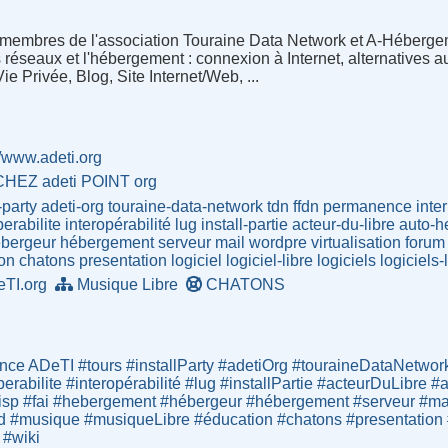
membres de l'association Touraine Data Network et A-Héberge
s réseaux et l'hébergement : connexion à Internet, alternatives 
e Privée, Blog, Site Internet/Web, ...
//www.adeti.org
CHEZ adeti POINT org
-party
adeti-org
touraine-data-network
tdn
ffdn
permanence
inte
perabilite
interopérabilité
lug
install-partie
acteur-du-libre
auto-h
bergeur
hébergement
serveur
mail
wordpre
virtualisation
forum
on
chatons
presentation
logiciel
logiciel-libre
logiciels
logiciels-
TI.org
Musique Libre
CHATONS
ce ADeTI #tours #installParty #adetiOrg #touraineDataNetwor
operabilite #interopérabilité #lug #installPartie #acteurDuLibr
sp #fai #hebergement #hébergeur #hébergement #serveur #mail
d #musique #musiqueLibre #éducation #chatons #presentation #lo
 #wiki