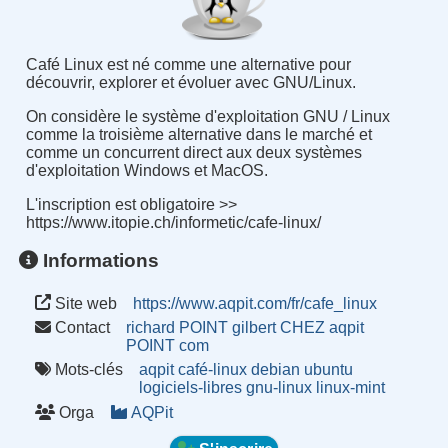
Café Linux est né comme une alternative pour
découvrir, explorer et évoluer avec GNU/Linux.
On considère le système d'exploitation GNU / Linux
comme la troisième alternative dans le marché et
comme un concurrent direct aux deux systèmes
d'exploitation Windows et MacOS.
L'inscription est obligatoire >>
https://www.itopie.ch/informetic/cafe-linux/
Informations
Site web
https://www.aqpit.com/fr/cafe_linux
Contact
richard POINT gilbert CHEZ aqpit
POINT com
Mots-clés
aqpit
café-linux
debian
ubuntu
logiciels-libres
gnu-linux
linux-mint
Orga
AQPit