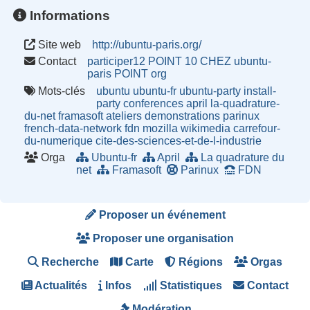
Informations
Site web
http://ubuntu-paris.org/
Contact
participer12 POINT 10 CHEZ ubuntu-
paris POINT org
Mots-clés
ubuntu
ubuntu-fr
ubuntu-party
install-
party
conferences
april
la-quadrature-
du-net
framasoft
ateliers
demonstrations
parinux
french-data-network
fdn
mozilla
wikimedia
carrefour-
du-numerique
cite-des-sciences-et-de-l-industrie
Orga
Ubuntu-fr
April
La quadrature du
net
Framasoft
Parinux
FDN
Proposer un événement
Proposer une organisation
Recherche
Carte
Régions
Orgas
Actualités
Infos
Statistiques
Contact
Modération