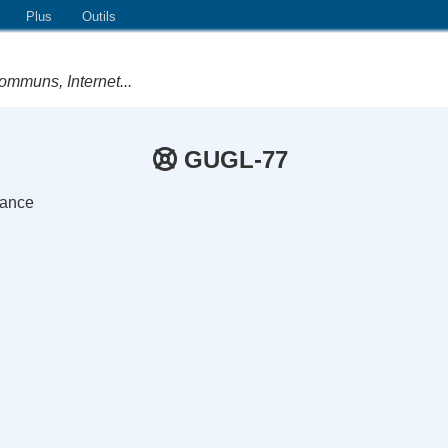
Plus
Outils
ommuns, Internet...
GUGL-77
rance