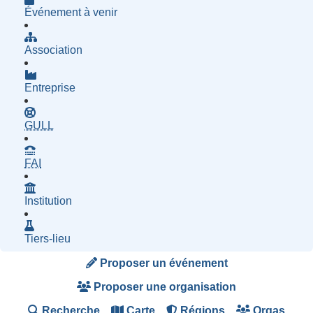
Événement à venir
Association
Entreprise
- Groupe d'Utilisatrices de Logiciels Libres
GULL
- Fournisseur d'Accès à Internet
FAI
Institution
Tiers-lieu
Proposer un événement
Proposer une organisation
Recherche
Carte
Régions
Orgas