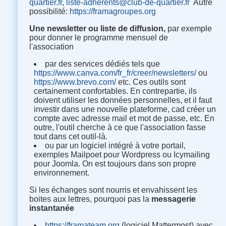
quartier.fr
,
liste-adherents@club-de-quartier.fr
Autre
possibilité
:
https://framagroupes.org
Une newsletter ou liste de diffusion,
par exemple
pour donner le programme mensuel de
l'association
par des services dédiés tels que
https://www.canva.com/fr_fr/creer/newsletters/
ou
https://www.brevo.com/
etc. Ces outils sont
certainement confortables. En contrepartie, ils
doivent utiliser les données personnelles, et il faut
investir dans une nouvelle plateforme, cad créer un
compte avec adresse mail et mot de passe, etc. En
outre, l'outil cherche à ce que l'association fasse
tout dans cet outil-là.
ou par un logiciel intégré à votre portail,
exemples Mailpoet pour Wordpress ou Icymailing
pour Joomla. On est toujours dans son propre
environnement.
Si les échanges sont nourris et envahissent les
boites aux lettres, pourquoi pas la
messagerie
instantanée
https://framateam.org
(logiciel Mattermost) avec